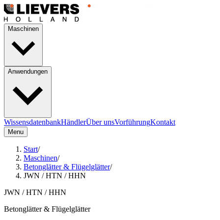
Maschinen
Anwendungen
Wissensdatenbank
Händler
Über uns
Vorführung
Kontakt
Menu
Start
/
Maschinen
/
Betonglätter & Flügelglätter
/
JWN / HTN / HHN
JWN / HTN / HHN
Betonglätter & Flügelglätter