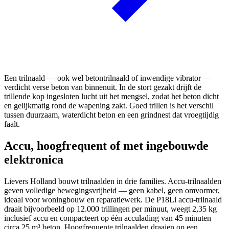
Een trilnaald — ook wel betontrilnaald of inwendige vibrator —
verdicht verse beton van binnenuit. In de stort gezakt drijft de
trillende kop ingesloten lucht uit het mengsel, zodat het beton dicht
en gelijkmatig rond de wapening zakt. Goed trillen is het verschil
tussen duurzaam, waterdicht beton en een grindnest dat vroegtijdig
faalt.
Accu, hoogfrequent of met ingebouwde
elektronica
Lievers Holland bouwt trilnaalden in drie families. Accu-trilnaalden
geven volledige bewegingsvrijheid — geen kabel, geen omvormer,
ideaal voor woningbouw en reparatiewerk. De P18Li accu-trilnaald
draait bijvoorbeeld op 12.000 trillingen per minuut, weegt 2,35 kg
inclusief accu en compacteert op één acculading van 45 minuten
circa 25 m³ beton. Hoogfrequente trilnaalden draaien op een