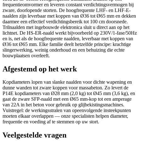
frequentieomvormer en leveren constant verdichtingsvermogen bij
zware, doorlopende storten. De hoogfrequente LHF- en LHF-E-
naalden zijn leverbaar met koppen van Ø36 tot Ø65 mm en dekken
daarmee een effectief verdichtingsbereik tot 100 cm doorsnede.
Trilnaalden met ingebouwde elektronica sluit u direct aan op het
lichtnet. De HS-ER-naald werkt bijvoorbeeld op 230V/1-fase/50Hz
en is, net als de hoogfrequente naalden, leverbaar met koppen van
Ø36 tot Ø65 mm. Elke familie deelt hetzelfde principe: krachtige
slingerwerking, weinig onderhoud en een behuizing die echte
bouwplaatsen overleeft.
Afgestemd op het werk
Kopdiameters lopen van slanke naalden voor dichte wapening en
dunne wanden tot zware koppen voor massabeton. Zo levert de
P14E kopdiameters van Ø28 mm (2,0 kg) tot Ø45 mm (3,6 kg), en
gaat de zware SFP-naald met een Ø65 mm-kop tot een amperage
van 22A in het beton voor gebruik op glijbekistingsmachines.
Vuistregel: de werkingsstralen van opeenvolgende insteekpunten
moeten elkaar overlappen — onze specialisten helpen diameter,
frequentie en voeding af te stemmen op uw stort.
Veelgestelde vragen