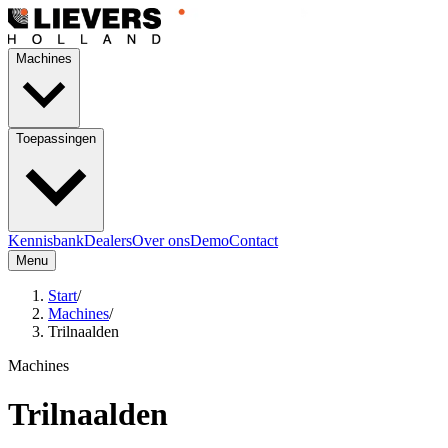
Machines
Toepassingen
Kennisbank
Dealers
Over ons
Demo
Contact
Menu
Start
/
Machines
/
Trilnaalden
Machines
Trilnaalden