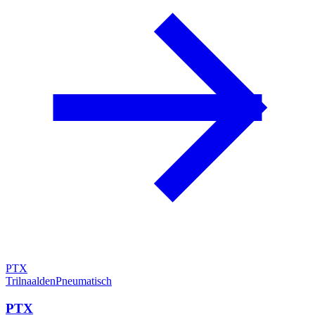
PTX
Trilnaalden
Pneumatisch
PTX