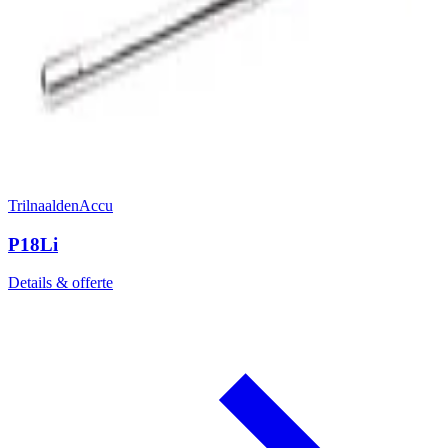
Trilnaalden
Accu
P18Li
Details & offerte