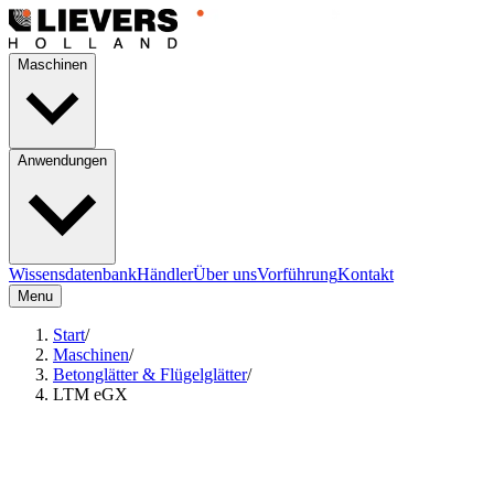
Maschinen
Anwendungen
Wissensdatenbank
Händler
Über uns
Vorführung
Kontakt
Menu
Start
/
Maschinen
/
Betonglätter & Flügelglätter
/
LTM eGX