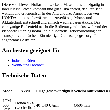
Diese von Lievers Holland entwickelte Maschine ist einzigartig in
ihrer Klasse: leicht, kompakt und gut ausbalanciert, dadurch sehr
wendig und ergonomisch in der Anwendung. Angetrieben von
HONDA, nutzt sie bewährte und zuverlässige Motor- und
Akkutechnik mit schnell und einfach wechselbaren Akkus. Das
einzigartige Bedienfeld macht die Bedienung mühelos, während der
klappbare Führungsholm und die spezielle Hebevorrichtung den
Transport vereinfachen. Ein niedriger Geräuschpegel sorgt für
angenehmes Arbeiten.
Am besten geeignet für
Industrieböden
Wohn- und Hochbau
Technische Daten
Modell
Akku
Flügelgeschwindigkeit
Scheibendurchmesse
LTM
Honda eGX
600
40–140 U/min
Ø600 mm
(wechselbar)
eGX