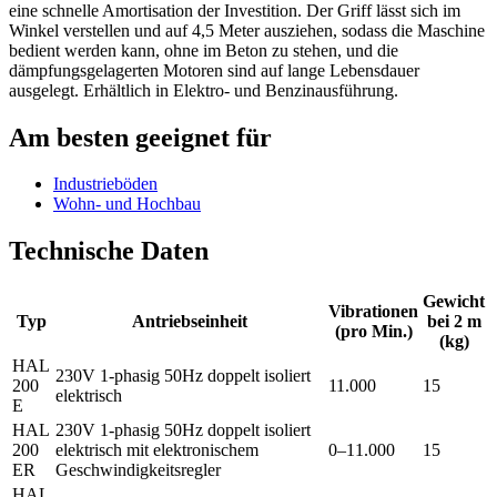
eine schnelle Amortisation der Investition. Der Griff lässt sich im
Winkel verstellen und auf 4,5 Meter ausziehen, sodass die Maschine
bedient werden kann, ohne im Beton zu stehen, und die
dämpfungsgelagerten Motoren sind auf lange Lebensdauer
ausgelegt. Erhältlich in Elektro- und Benzinausführung.
Am besten geeignet für
Industrieböden
Wohn- und Hochbau
Technische Daten
Gewicht
Vibrationen
Typ
Antriebseinheit
bei 2 m
(pro Min.)
(kg)
HAL
230V 1-phasig 50Hz doppelt isoliert
200
11.000
15
elektrisch
E
HAL
230V 1-phasig 50Hz doppelt isoliert
200
elektrisch mit elektronischem
0–11.000
15
ER
Geschwindigkeitsregler
HAL