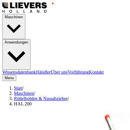
Maschinen
Anwendungen
Wissensdatenbank
Händler
Über uns
Vorführung
Kontakt
Menu
Start
/
Maschinen
/
Rüttelbohlen & Nassabzieher
/
HAL 200